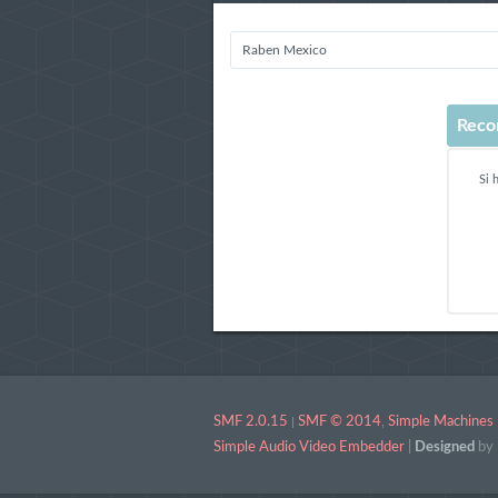
Raben Mexico
Reco
Si 
SMF 2.0.15
|
SMF © 2014
,
Simple Machines
Simple Audio Video Embedder
|
Designed
by