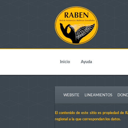
Inicio
Ayuda
WEBSITE
LINEAMIENTOS
DOND
El contenido de este sitio es propiedad de 
regional a la que correspondan los datos.