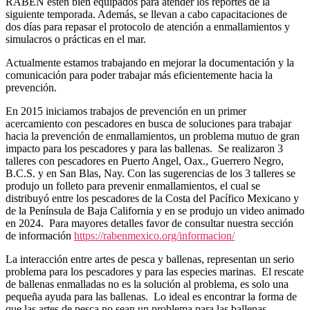
RABEN estén bien equipados para atender los reportes de la
siguiente temporada. Además, se llevan a cabo capacitaciones de
dos días para repasar el protocolo de atención a enmallamientos y
simulacros o prácticas en el mar.
Actualmente estamos trabajando en mejorar la documentación y la
comunicación para poder trabajar más eficientemente hacia la
prevención.
En 2015 iniciamos trabajos de prevención en un primer
acercamiento con pescadores en busca de soluciones para trabajar
hacia la prevención de enmallamientos, un problema mutuo de gran
impacto para los pescadores y para las ballenas.
Se realizaron 3
talleres con pescadores en Puerto Angel, Oax., Guerrero Negro,
B.C.S. y en San Blas, Nay. Con las sugerencias de los 3 talleres se
produjo un folleto para prevenir enmallamientos, el cual se
distribuyó entre los pescadores de la Costa del Pacífico Mexicano y
de la Península de Baja California y en se produjo un video animado
en 2024.
Para mayores detalles favor de consultar nuestra sección
de información
https://rabenmexico.org/informacion/
La interacción entre artes de pesca y ballenas, representan un serio
problema para los pescadores y para las especies marinas. El rescate
de ballenas enmalladas no es la solución al problema, es solo una
pequeña ayuda para las ballenas. Lo ideal es encontrar la forma de
que las artes de pesca no sean un problema para las ballenas,