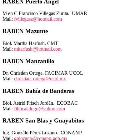
RABEN Puerto Angel
M en C Francisco Villegas Zurita. UMAR
Mail:
fvillegasz@hotmail.com
RABEN Mazunte
Biol. Martha Harfush. CMT
Mail:
mharfush@hotmail.com
RABEN Manzanillo
Dr. Christian Ortega. FACIMAR UCOL
Mail:
christian_ortega@ucol.mx
RABEN Bahía de Banderas
Biol. Astrid Frisch Jordán. ECOBAC
Mail:
fibbcatalogo@yahoo.com
RABEN San Blas y Guayabitos
Ing. Gonzálo Pérez Lozano. CONANP
Mail:
gplozano@conanp.gob.mx